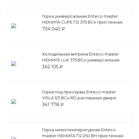
Горка универсальная Enteco master
НЕМИГА CUPE П2 375 ВСн пристенная,
двери-купе
734 040 ₽
Холодильная витрина Enteco master
НЕМИГА LUX 375 ВСн универсальная
342 105 ₽
Горка под пресервы Enteco master
VISLA 125 ВСн RD распашные двери
341 778 ₽
Горка низкотемпературная Enteco
master НЕМИГА П2 250 ВН пристенная