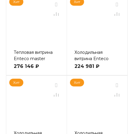
Хит
Хит
выносной агрегат
агрегат
Тепловая витрина
Холодильная
Enteco master
витрина Enteco
НЕМИГА CUBE 180
master НЕМИГА
276 146 ₽
224 981 ₽
ВВ(Т), встроенный
CUBE 150 ВН
агрегат
низкотемпературная,
Хит
Хит
встроенный агрегат
Холодильная
Холодильная