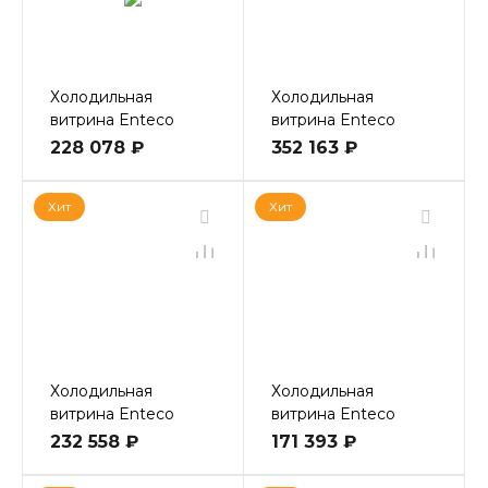
Холодильная
Холодильная
витрина Enteco
витрина Enteco
master НЕМИГА
master НЕМИГА
228 078 ₽
352 163 ₽
STANDART 180
CUBE ПС PREMIUM
ВС(Р) Self для рыбы
187 ВВ-0,6-3,6-1-5В
Хит
Хит
на льду, встроенный
кондитерская
агрегат, закрытое
основание
Холодильная
Холодильная
витрина Enteco
витрина Enteco
master ВИЛИЯ 150
master ВИЛИЯ 120
232 558 ₽
171 393 ₽
ВН
ВСн универсальная,
низкотемпературная,
с боковинами