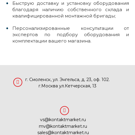
Быструю доставку и установку оборудования
благодаря наличию собственного склада и
квалифицированной монтажной бригады;
Персонализированные консультации от
экспертов по подбору оборудования и
комплектации вашего магазина.
г. Смоленск, ул. Энгельса, д. 23, оф. 102.
г.Москва ул.Кетчерская, 13
vs@kontaktmarket.ru
mv@kontaktmarket.ru
sales@kontaktmarket.ru