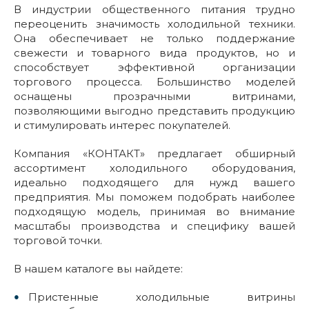
В индустрии общественного питания трудно
переоценить значимость холодильной техники.
Она обеспечивает не только поддержание
свежести и товарного вида продуктов, но и
способствует эффективной организации
торгового процесса. Большинство моделей
оснащены прозрачными витринами,
позволяющими выгодно представить продукцию
и стимулировать интерес покупателей.
Компания «КОНТАКТ» предлагает обширный
ассортимент холодильного оборудования,
идеально подходящего для нужд вашего
предприятия. Мы поможем подобрать наиболее
подходящую модель, принимая во внимание
масштабы производства и специфику вашей
торговой точки.
В нашем каталоге вы найдете:
Пристенные холодильные витрины