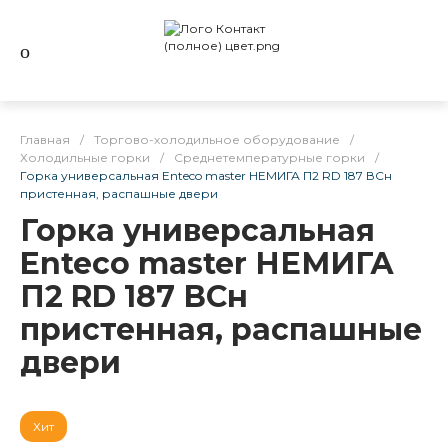
Главная
/
Торгово-холодильное оборудование
/
Холодильные горки
/
Среднетемпературные горки
/
Горка универсальная Enteco master НЕМИГА П2 RD 187 ВСн
пристенная, распашные двери
Горка универсальная
Enteco master НЕМИГА
П2 RD 187 ВСн
пристенная, распашные
двери
Хит