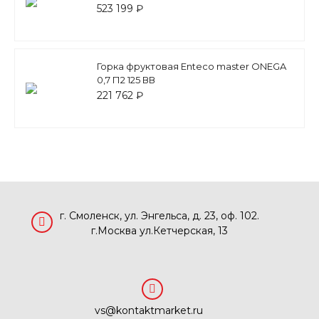
двери
523 199 ₽
Горка фруктовая Enteco master ONEGA
0,7 П2 125 ВВ
221 762 ₽
г. Смоленск, ул. Энгельса, д. 23, оф. 102.
г.Москва ул.Кетчерская, 13
vs@kontaktmarket.ru