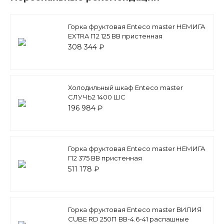
Горка фруктовая Enteco master НЕМИГА
EXTRA П2 125 ВВ пристенная
308 344 ₽
Холодильный шкаф Enteco master
СЛУЧЬ2 1400 ШС
среднетемпературный, стеклянная
196 984 ₽
дверь
Горка фруктовая Enteco master НЕМИГА
П2 375 ВВ пристенная
511 178 ₽
Горка фруктовая Enteco master ВИЛИЯ
СUBE RD 250П ВВ-4.6-41 распашные