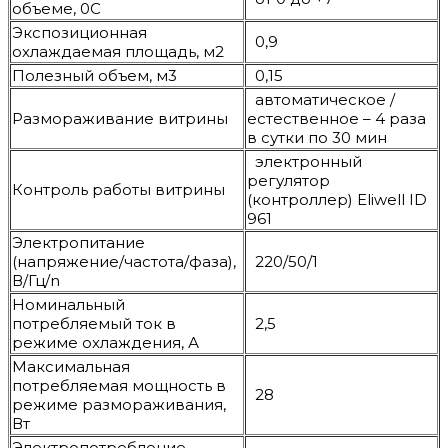
объеме, 0C
Экспозиционная
0,9
охлаждаемая площадь, м2
Полезный объем, м3
0,15
автоматическое /
Размораживание витрины
естественное – 4 раза
в сутки по 30 мин
электронный
регулятор
Контроль работы витрины
(контроллер) Eliwell ID
961
Электропитание
(напряжение/частота/фаза),
220/50/1
В/Гц/n
Номинальный
потребляемый ток в
2,5
режиме охлаждения, А
Максимальная
потребляемая мощность в
28
режиме размораживания,
Вт
Электропотребление