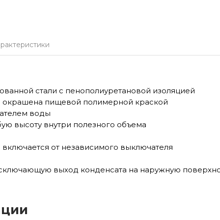
арактеристики
ованной стали с пенополиуретановой изоляцией
а окрашена пищевой полимерной краской
вателем воды
ую высоту внутри полезного объема
 включается от независимого выключателя
исключающую выход конденсата на наружную поверхно
ации