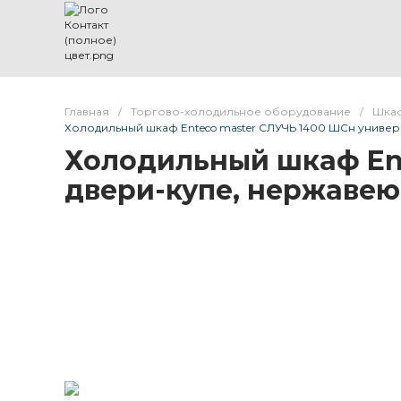
Главная
/
Торгово-холодильное оборудование
/
Шкаф
Холодильный шкаф Enteco master СЛУЧЬ 1400 ШСн универ
Холодильный шкаф Ent
двери-купе, нержавею