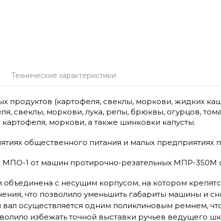
Технические характеристики
родуктов (картофеля, свеклы, моркови, жидких каш, гор
, свеклы, моркови, лука, репы, брюквы, огурцов, томат
картофеля, моркови, а также шинковки капусты.
ятиях общественного питания и малых предприятиях 
 МПО-1 от машин протирочно-резательных МПР-350М
и объединена с несущим корпусом, на котором крепят
ния, что позволило уменьшить габариты машины и сни
й вал осуществляется одним поликлиновым ремнем, что
олило избежать точной выставки ручьев ведущего шк