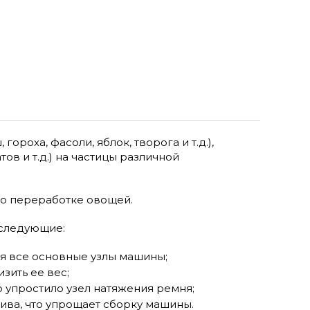
оха, фасоли, яблок, творога и т.д.),
ов и т.д.) на частицы различной
по переработке овощей.
 следующие:
ся все основные узлы машины;
зить ее вес;
 упростило узел натяжения ремня;
ива, что упрощает сборку машины.