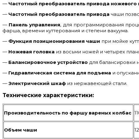
—
Частотный преобразователь привода ножевого 
—
Частотный преобразователь привода
чаши позво
—
Панель управления
, для программирования проц
фарша, времени куттерования и степени вакуума.
—
Функция позиционирования чаши
при мойке кутт
—
Ножевая головка
из восьми ножей и четырех план
—
Балансировочное устройство
для балансировки н
—
Гидравлическая система для подъема
и опускан
—
Электрический шкаф
из нержавеющей стали.
Технические характеристики:
Производительность по фаршу вареных колбас
11
Объем чаши
12