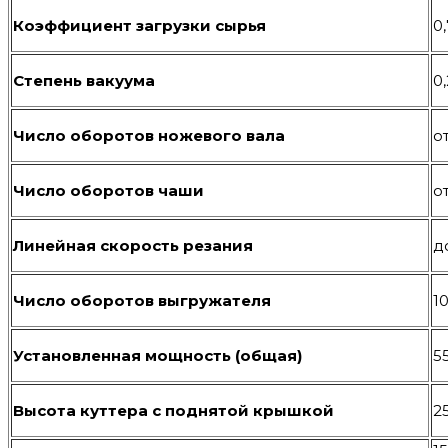
Коэффициент загрузки сырья
0,
Степень вакуума
0
Число оборотов ножевого вала
о
Число оборотов чаши
о
Линейная скорость резания
д
Число оборотов выгружателя
1
Установленная мощность (общая)
5
Высота куттера с поднятой крышкой
2